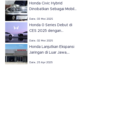
Honda Civic Hybrid
Serikat
Dinobatkan Sebagai Mobil
Terbaik Amerika Utara
Date, 03 Mei 2025
2025.
Honda 0 Series Debut di
CES 2025 dengan
Teknologi Masa Depan
Date, 02 Mei 2025
Honda Lanjutkan Ekspansi
Jaringan di Luar Jawa,
Resmikan Dua Dealer Baru
Date, 25 Apr 2025
di Sumatera Selatan