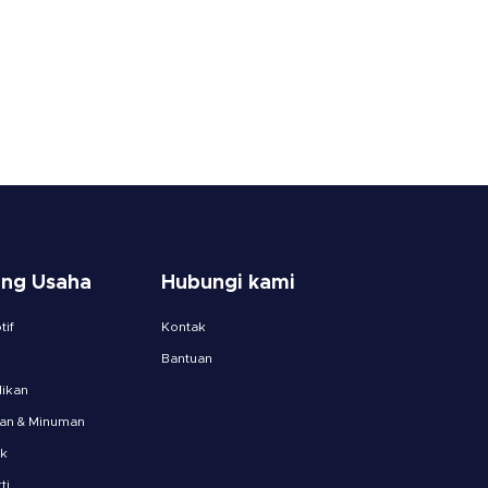
ang Usaha
Hubungi kami
if
Kontak
Bantuan
ikan
an & Minuman
ik
ti