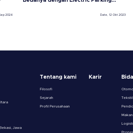
e
Bedanya dengan Electric Parking
Brake?
Sep 2024
Date, 12 Okt 2023
Tentang kami
Karir
Bid
Filosofi
Otomot
Sejarah
Tekstil
Utara
Profil Perusahaan
Pendid
Makan
Logist
 Bekasi, Jawa
Proper