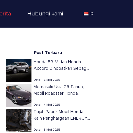
erita
Hubungi kami
ID
Post Terbaru
Honda BR-V dan Honda
Accord Dinobatkan Sebagai
SUV dan Sedan Terbaik
Date, 15 Mei 2025
Tahun 2025 di Meksiko
Memasuki Usia 26 Tahun,
versi Automovil
Mobil Roadster Honda
Panamericano
S2000 Tetap Ikonik dan
Date, 14 Mei 2025
Populer
Tujuh Pabrik Mobil Honda
Raih Penghargaan ENERGY
STAR dari EPA untuk
Date, 13 Mei 2025
Efisiensi Energi di Amerika