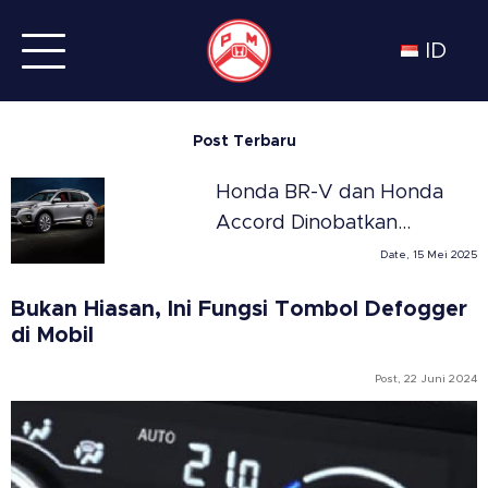
ID
Post Terbaru
Honda BR-V dan Honda
Accord Dinobatkan
Sebagai SUV dan Sedan
Date, 15 Mei 2025
Terbaik Tahun 2025 di
Bukan Hiasan, Ini Fungsi Tombol Defogger
Meksiko versi Automovil
di Mobil
Panamericano
Post, 22 Juni 2024