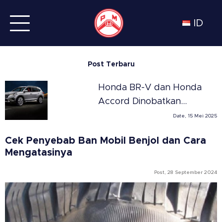
ID
Post Terbaru
Honda BR-V dan Honda
Accord Dinobatkan
Sebagai SUV dan Sedan
Date, 15 Mei 2025
Terbaik Tahun 2025 di
Cek Penyebab Ban Mobil Benjol dan Cara
Meksiko versi Automovil
Mengatasinya
Panamericano
Post, 28 September 2024