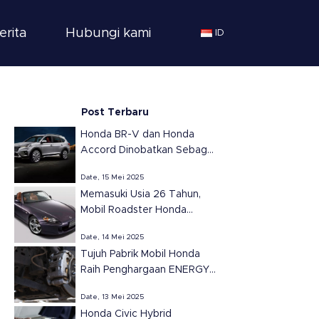
erita
Hubungi kami
ID
Post Terbaru
Honda BR-V dan Honda
Accord Dinobatkan Sebagai
SUV dan Sedan Terbaik
Date, 15 Mei 2025
Tahun 2025 di Meksiko
Memasuki Usia 26 Tahun,
versi Automovil
Mobil Roadster Honda
Panamericano
S2000 Tetap Ikonik dan
Date, 14 Mei 2025
Populer
Tujuh Pabrik Mobil Honda
Raih Penghargaan ENERGY
STAR dari EPA untuk
Date, 13 Mei 2025
Efisiensi Energi di Amerika
Honda Civic Hybrid
Serikat