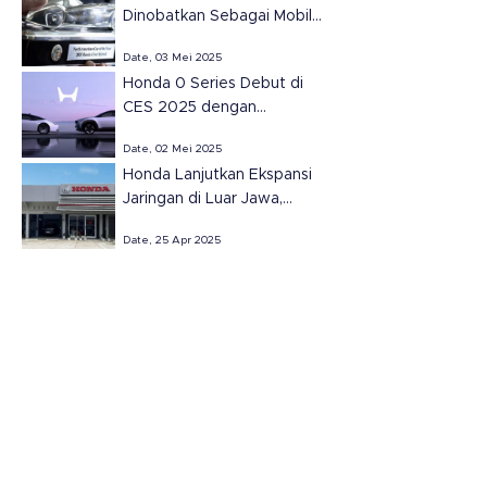
Dinobatkan Sebagai Mobil
Terbaik Amerika Utara
Date, 03 Mei 2025
2025.
Honda 0 Series Debut di
CES 2025 dengan
Teknologi Masa Depan
Date, 02 Mei 2025
Honda Lanjutkan Ekspansi
Jaringan di Luar Jawa,
Resmikan Dua Dealer Baru
Date, 25 Apr 2025
di Sumatera Selatan