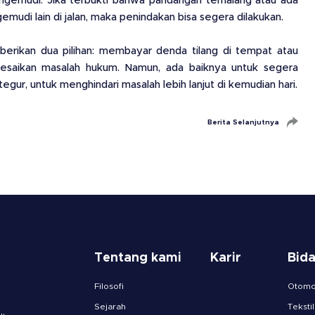
ngemudi. Jika terbukti bahwa pandangan terhalang atau ada
udi lain di jalan, maka penindakan bisa segera dilakukan.
emberikan dua pilihan: membayar denda tilang di tempat atau
saikan masalah hukum. Namun, ada baiknya untuk segera
gur, untuk menghindari masalah lebih lanjut di kemudian hari.
Berita Selanjutnya
Tentang kami
Karir
Bid
Filosofi
Otomot
Sejarah
Tekstil