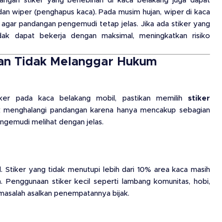
ngan stiker yang berlebihan di kaca belakang juga dapat
n wiper (penghapus kaca). Pada musim hujan, wiper di kaca
 agar pandangan pengemudi tetap jelas. Jika ada stiker yang
dak dapat bekerja dengan maksimal, meningkatkan risiko
dan Tidak Melanggar Hukum
er pada kaca belakang mobil, pastikan memilih
stiker
dak menghalangi pandangan karena hanya mencakup sebagian
ngemudi melihat dengan jelas.
cil. Stiker yang tidak menutupi lebih dari 10% area kaca masih
 Penggunaan stiker kecil seperti lambang komunitas, hobi,
 masalah asalkan penempatannya bijak.