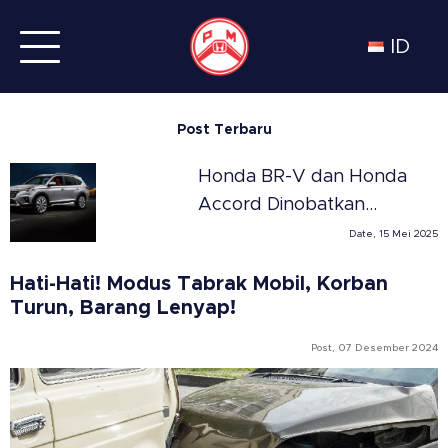
ID
Post Terbaru
Honda BR-V dan Honda
Accord Dinobatkan
Sebagai SUV dan Sedan
Date, 15 Mei 2025
Terbaik Tahun 2025 di
Hati-Hati! Modus Tabrak Mobil, Korban
Meksiko versi Automovil
Turun, Barang Lenyap!
Panamericano
Post, 07 Desember 2024