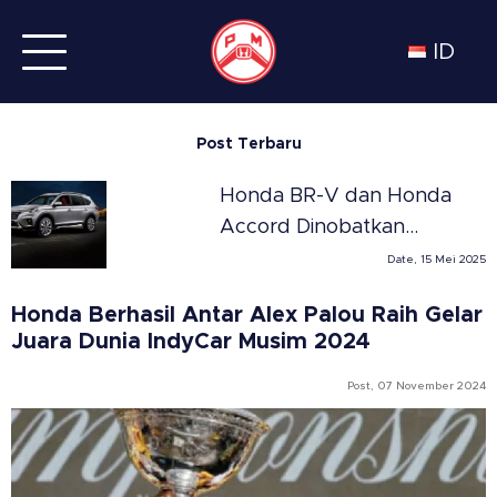
ID
Post Terbaru
Honda BR-V dan Honda
Accord Dinobatkan
Sebagai SUV dan Sedan
Date, 15 Mei 2025
Terbaik Tahun 2025 di
Honda Berhasil Antar Alex Palou Raih Gelar
Meksiko versi Automovil
Juara Dunia IndyCar Musim 2024
Panamericano
Post, 07 November 2024