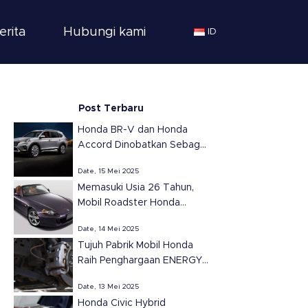
erita
Hubungi kami
ID
Post Terbaru
Honda BR-V dan Honda
Accord Dinobatkan Sebagai
SUV dan Sedan Terbaik
Date, 15 Mei 2025
Tahun 2025 di Meksiko
Memasuki Usia 26 Tahun,
versi Automovil
Mobil Roadster Honda
Panamericano
S2000 Tetap Ikonik dan
Date, 14 Mei 2025
Populer
Tujuh Pabrik Mobil Honda
Raih Penghargaan ENERGY
STAR dari EPA untuk
Date, 13 Mei 2025
Efisiensi Energi di Amerika
Honda Civic Hybrid
Serikat