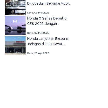
Dinobatkan Sebagai Mobil
Terbaik Amerika Utara
Date, 03 Mei 2025
2025.
Honda 0 Series Debut di
CES 2025 dengan
Teknologi Masa Depan
Date, 02 Mei 2025
Honda Lanjutkan Ekspansi
Jaringan di Luar Jawa,
Resmikan Dua Dealer Baru
Date, 25 Apr 2025
di Sumatera Selatan