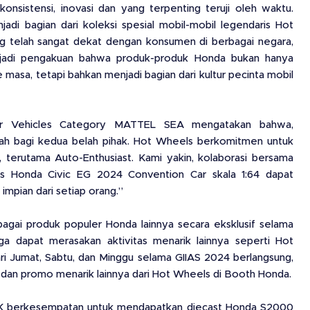
konsistensi, inovasi dan yang terpenting teruji oleh waktu.
adi bagian dari koleksi spesial mobil-mobil legendaris Hot
g telah sangat dekat dengan konsumen di berbagai negara,
menjadi pengakuan bahwa produk-produk Honda bukan hanya
 masa, tetapi bahkan menjadi bagian dari kultur pecinta mobil
er Vehicles Category MATTEL SEA mengatakan bahwa,
ah bagi kedua belah pihak. Hot Wheels berkomitmen untuk
 terutama Auto-Enthusiast. Kami yakin, kolaborasi bersama
ls Honda Civic EG 2024 Convention Car skala 1:64 dapat
pian dari setiap orang.”
rbagai produk populer Honda lainnya secara eksklusif selama
ga dapat merasakan aktivitas menarik lainnya seperti Hot
i Jumat, Sabtu, dan Minggu selama GIIAS 2024 berlangsung,
dan promo menarik lainnya dari Hot Wheels di Booth Honda.
K berkesempatan untuk mendapatkan diecast Honda S2000