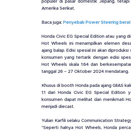
populer di pasar domestik Jepang, tetapi 
Amerika Serikat.
Baca juga:
Penyebab Power Steering berat 
Honda Civic EG Special Edition atau yang 
Hot Wheels ini menampilkan elemen desai
ajang balap. Edisi spesial ini akan diproduks
konsumen yang tertarik dengan edisi spesi
Hot Wheels skala 1:64 dan berkesempatan 
tanggal 26 – 27 Oktober 2024 mendatang.
Khusus di booth Honda pada ajang GIIAS kal
1:1 dari Honda Civic EG Special Edition 
konsumen dapat melihat dan menikmati Ho
menjadi diecast.
Yulian Karfili selaku Communication Strat
"Seperti halnya Hot Wheels, Honda percay