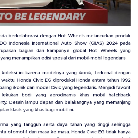
nda berkolaborasi dengan Hot Wheels meluncurkan produk
NDO Indonesia International Auto Show (GIIAS) 2024 pada
merupakan bagian dari kampanye global Hot Wheels yang
ang menampilkan edisi spesial dari mobil-mobil legendaris.
i koleksi ini karena modelnya yang ikonik, terkenal dengan
 waktu. Honda Civic EG diproduksi Honda antara tahun 1992
aling ikonik dari model Civic yang legendaris. Menjadi favorit
lekukan bodi yang aerodinamis khas mobil hatchback
porty. Desain lampu depan dan belakangnya yang memanjang
n klasik yang khas bagi mobil ini.
rforma yang tangguh serta daya tahan yang tinggi sehingga
inta otomotif dari masa ke masa. Honda Civic EG tidak hanya