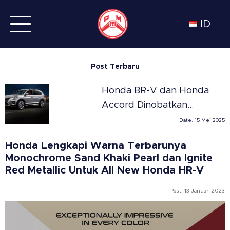
ID
Post Terbaru
Honda BR-V dan Honda
Accord Dinobatkan
Sebagai SUV dan Sedan
Date, 15 Mei 2025
Terbaik Tahun 2025 di
Honda Lengkapi Warna Terbarunya
Meksiko versi Automovil
Monochrome Sand Khaki Pearl dan Ignite
Panamericano
Red Metallic Untuk All New Honda HR-V
Post, 13 Januari 2023