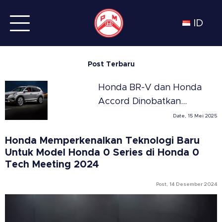
ID
Post Terbaru
Honda BR-V dan Honda
Accord Dinobatkan
Sebagai SUV dan Sedan
Date, 15 Mei 2025
Terbaik Tahun 2025 di
Honda Memperkenalkan Teknologi Baru
Meksiko versi Automovil
Untuk Model Honda 0 Series di Honda 0
Panamericano
Tech Meeting 2024
Post, 14 Desember 2024