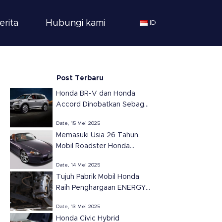
erita
Hubungi kami
ID
Post Terbaru
Honda BR-V dan Honda
Accord Dinobatkan Sebagai
SUV dan Sedan Terbaik
Date, 15 Mei 2025
Tahun 2025 di Meksiko
Memasuki Usia 26 Tahun,
versi Automovil
Mobil Roadster Honda
Panamericano
S2000 Tetap Ikonik dan
Date, 14 Mei 2025
Populer
Tujuh Pabrik Mobil Honda
Raih Penghargaan ENERGY
STAR dari EPA untuk
Date, 13 Mei 2025
Efisiensi Energi di Amerika
Honda Civic Hybrid
Serikat