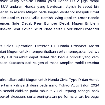
over Utility Vehicle Honda yaitu Honda HR-V juga tampil
UV andalan Honda yang berdesain stylish tersebut kini
an aksesoris Mugen pada bagian eksterior meliputi Front
der Spoiler, Front Grille Garnish, Wing Spoiler, Door Handle
ilencer, Side Decal, Rear Bumper Decal, Mugen Emblem.
unakan Seat Cover, Scuff Plate serta Door Inner Protector
ter Sales Operation Director PT Honda Prospect Motor
 dari Mugen untuk memperlihatkan serta menegaskan bahwa
. Hal tersebut dapat dilihat dari kedua produk yang kami
nakan aksesoris dari Mugen di mana tampilan mobil tersebut
enalkan edisi Mugen untuk Honda Civic Type R dan Honda
pertama kalinya di dunia pada ajang Tokyo Auto Salon 2024
n sendiri didirikan pada tahun 1973 di Jepang sebagai anak
aket aksesoris serta peningkatan performa untuk berbagai