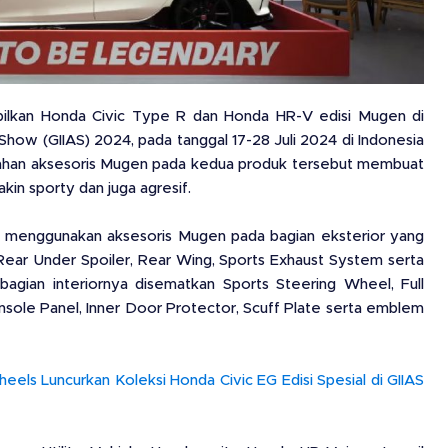
lkan Honda Civic Type R dan Honda HR-V edisi Mugen di
 Show (GIIAS) 2024, pada tanggal 17-28 Juli 2024 di Indonesia
bahan aksesoris Mugen pada kedua produk tersebut membuat
in sporty dan juga agresif.
a menggunakan aksesoris Mugen pada bagian eksterior yang
, Rear Under Spoiler, Rear Wing, Sports Exhaust System serta
agian interiornya disematkan Sports Steering Wheel, Full
nsole Panel, Inner Door Protector, Scuff Plate serta emblem
els Luncurkan Koleksi Honda Civic EG Edisi Spesial di GIIAS