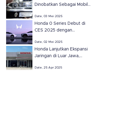
Dinobatkan Sebagai Mobil
Terbaik Amerika Utara
Date, 03 Mei 2025
2025.
Honda 0 Series Debut di
CES 2025 dengan
Teknologi Masa Depan
Date, 02 Mei 2025
Honda Lanjutkan Ekspansi
Jaringan di Luar Jawa,
Resmikan Dua Dealer Baru
Date, 25 Apr 2025
di Sumatera Selatan