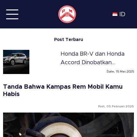
ID
Post Terbaru
Honda BR-V dan Honda
Accord Dinobatkan
Sebagai SUV dan Sedan
Date, 15 Mei 2025
Terbaik Tahun 2025 di
Tanda Bahwa Kampas Rem Mobil Kamu
Meksiko versi Automovil
Habis
Panamericano
Post, 05 Februari 2025