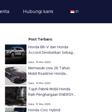
erita
Hubungi kami
ID
Post Terbaru
Honda BR-V dan Honda
Accord Dinobatkan Sebagai
SUV dan Sedan Terbaik
Date, 15 Mei 2025
Tahun 2025 di Meksiko
Memasuki Usia 26 Tahun,
versi Automovil
Mobil Roadster Honda
Panamericano
S2000 Tetap Ikonik dan
Date, 14 Mei 2025
Populer
Tujuh Pabrik Mobil Honda
Raih Penghargaan ENERGY
STAR dari EPA untuk
Date, 13 Mei 2025
Efisiensi Energi di Amerika
Honda Civic Hybrid
Serikat