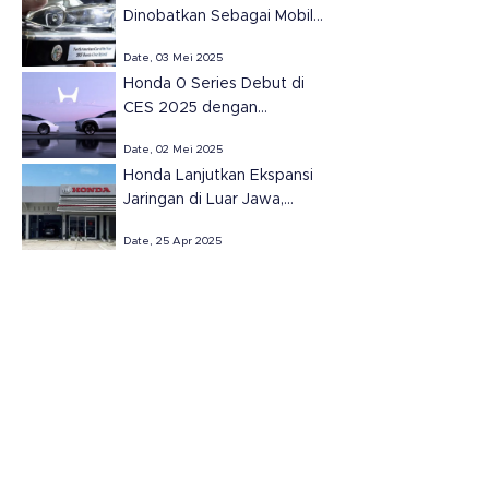
Dinobatkan Sebagai Mobil
Terbaik Amerika Utara
Date, 03 Mei 2025
2025.
Honda 0 Series Debut di
CES 2025 dengan
Teknologi Masa Depan
Date, 02 Mei 2025
Honda Lanjutkan Ekspansi
Jaringan di Luar Jawa,
Resmikan Dua Dealer Baru
Date, 25 Apr 2025
di Sumatera Selatan