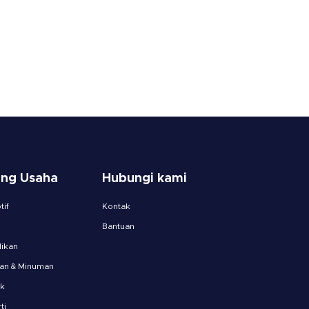
ang Usaha
Hubungi kami
if
Kontak
Bantuan
ikan
an & Minuman
ik
ti