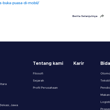
ps-buka-puasa-di-mobil/
Berita Selanjutnya
Tentang kami
Karir
Bid
Filosofi
Otomot
Sejarah
Tekstil
Utara
Profil Perusahaan
Pendid
Makan
Logist
 Bekasi, Jawa
Proper