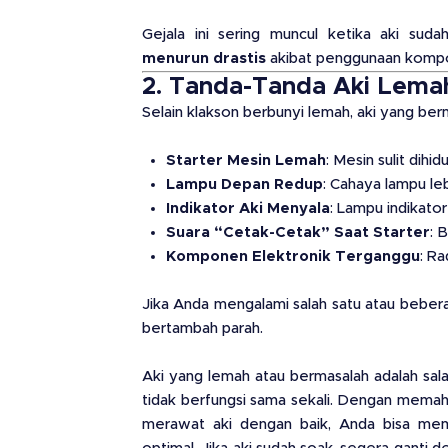
Gejala ini sering muncul ketika aki sud
menurun drastis
akibat penggunaan kompon
2. Tanda-Tanda Aki Lema
Selain klakson berbunyi lemah, aki yang be
Starter Mesin Lemah
: Mesin sulit dih
Lampu Depan Redup
: Cahaya lampu leb
Indikator Aki Menyala
: Lampu indikato
Suara “Cetak-Cetak” Saat Starter
: 
Komponen Elektronik Terganggu
: Ra
Jika Anda mengalami salah satu atau bebera
bertambah parah.
Aki yang lemah atau bermasalah adalah sal
tidak berfungsi sama sekali. Dengan memah
merawat aki dengan baik, Anda bisa mema