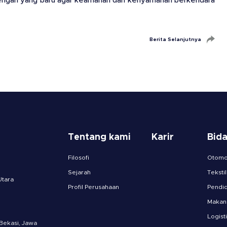
i dengan yang baru agar keamanan dan kenyamanan berkendara
Berita Selanjutnya
Tentang kami
Karir
Bid
Filosofi
Otomot
Sejarah
Tekstil
Utara
Profil Perusahaan
Pendid
Makan
Logist
 Bekasi, Jawa