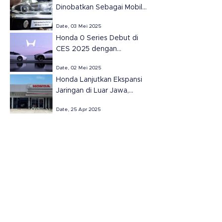
Dinobatkan Sebagai Mobil
Terbaik Amerika Utara
Date, 03 Mei 2025
2025.
Honda 0 Series Debut di
CES 2025 dengan
Teknologi Masa Depan
Date, 02 Mei 2025
Honda Lanjutkan Ekspansi
Jaringan di Luar Jawa,
Resmikan Dua Dealer Baru
Date, 25 Apr 2025
di Sumatera Selatan