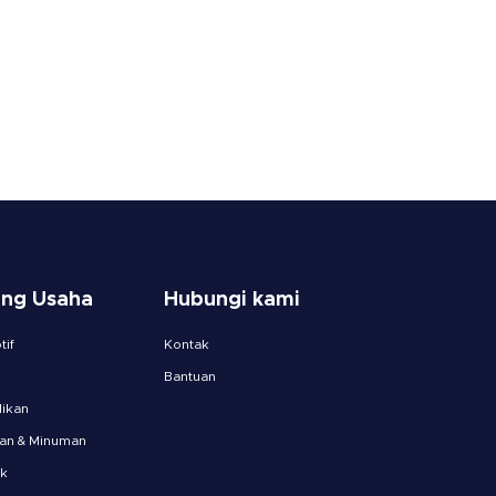
ang Usaha
Hubungi kami
if
Kontak
Bantuan
ikan
an & Minuman
ik