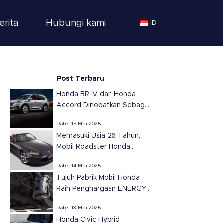
erita
Hubungi kami
ID
Post Terbaru
Honda BR-V dan Honda
Accord Dinobatkan Sebagai
SUV dan Sedan Terbaik
Date, 15 Mei 2025
Tahun 2025 di Meksiko
Memasuki Usia 26 Tahun,
versi Automovil
Mobil Roadster Honda
Panamericano
S2000 Tetap Ikonik dan
Date, 14 Mei 2025
Populer
Tujuh Pabrik Mobil Honda
Raih Penghargaan ENERGY
STAR dari EPA untuk
Date, 13 Mei 2025
Efisiensi Energi di Amerika
Honda Civic Hybrid
Serikat