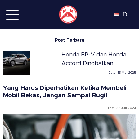
ID
Post Terbaru
Honda BR-V dan Honda
Accord Dinobatkan
Sebagai SUV dan Sedan
Date, 15 Mei 2025
Terbaik Tahun 2025 di
Yang Harus Diperhatikan Ketika Membeli
Meksiko versi Automovil
Mobil Bekas, Jangan Sampai Rugi!
Panamericano
Post, 27 Juli 2024