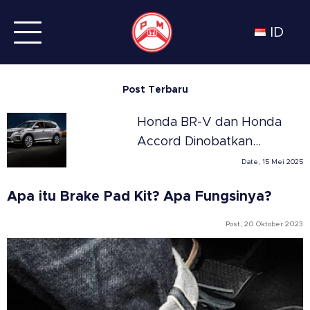
ID
Post Terbaru
Honda BR-V dan Honda
Accord Dinobatkan
Sebagai SUV dan Sedan
Date, 15 Mei 2025
Terbaik Tahun 2025 di
Apa itu Brake Pad Kit? Apa Fungsinya?
Meksiko versi Automovil
Panamericano
Post, 20 Oktober 2023