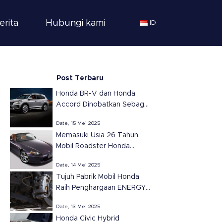
erita
Hubungi kami
ID
Post Terbaru
Honda BR-V dan Honda
Accord Dinobatkan Sebagai
SUV dan Sedan Terbaik
Date, 15 Mei 2025
Tahun 2025 di Meksiko
Memasuki Usia 26 Tahun,
versi Automovil
Mobil Roadster Honda
Panamericano
S2000 Tetap Ikonik dan
Date, 14 Mei 2025
Populer
Tujuh Pabrik Mobil Honda
Raih Penghargaan ENERGY
STAR dari EPA untuk
Date, 13 Mei 2025
Efisiensi Energi di Amerika
Honda Civic Hybrid
Serikat