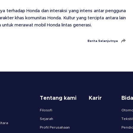
ya terhadap Honda dan interaksi yang intens antar pengguna
kter khas komunitas Honda. Kultur yang tercipta antara lain
a untuk merawat mobil Honda lintas generasi.
Berita Selanjutnya
Tentang kami
Karir
Bid
Filosofi
Otomot
Sejarah
Tekstil
Utara
Profil Perusahaan
Pendid