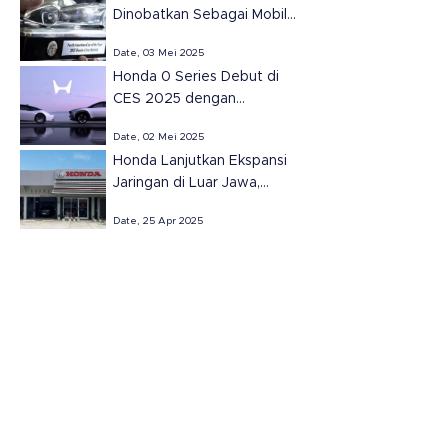
Dinobatkan Sebagai Mobil
Terbaik Amerika Utara
Date, 03 Mei 2025
2025.
Honda 0 Series Debut di
CES 2025 dengan
Teknologi Masa Depan
Date, 02 Mei 2025
Honda Lanjutkan Ekspansi
Jaringan di Luar Jawa,
Resmikan Dua Dealer Baru
Date, 25 Apr 2025
di Sumatera Selatan