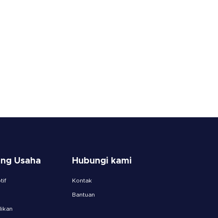
ang Usaha
Hubungi kami
if
Kontak
Bantuan
ikan