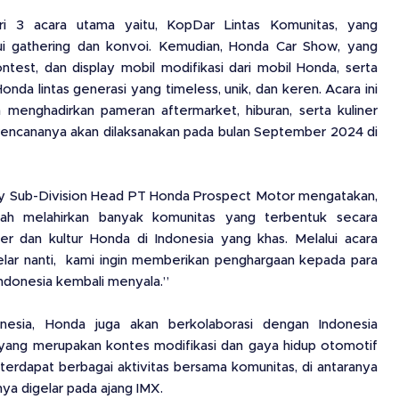
ari 3 acara utama yaitu, KopDar Lintas Komunitas, yang
i gathering dan konvoi. Kemudian, Honda Car Show, yang
ontest, dan display mobil modifikasi dari mobil Honda, serta
a lintas generasi yang timeless, unik, dan keren. Acara ini
menghadirkan pameran aftermarket, hiburan, serta kuliner
 rencananya akan dilaksanakan pada bulan September 2024 di
tegy Sub-Division Head PT Honda Prospect Motor mengatakan,
lah melahirkan banyak komunitas yang terbentuk secara
er dan kultur Honda di Indonesia yang khas. Melalui acara
elar nanti, kami ingin memberikan penghargaan kepada para
Indonesia kembali menyala.”
nesia, Honda juga akan berkolaborasi dengan Indonesia
 yang merupakan kontes modifikasi dan gaya hidup otomotif
n terdapat berbagai aktivitas bersama komunitas, di antaranya
ya digelar pada ajang IMX.