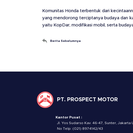
Komunitas Honda terbentuk dari kecintaann
yang mendorong terciptanya budaya dan kara
yaitu KopDar, modifikasi mobil, serta buday
Berita Sebelumnya
PT. PROSPECT MOTOR
Kantor Pusat :
Jl. Yos Sudarso Kav. 46-47, Sunter, Jakarta 
No Telp: (021) 8974142/43