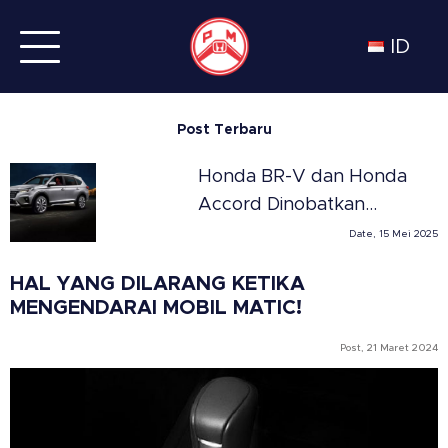
ID
Post Terbaru
Honda BR-V dan Honda
Accord Dinobatkan
Sebagai SUV dan Sedan
Date, 15 Mei 2025
Terbaik Tahun 2025 di
HAL YANG DILARANG KETIKA
Meksiko versi Automovil
MENGENDARAI MOBIL MATIC!
Panamericano
Post, 21 Maret 2024