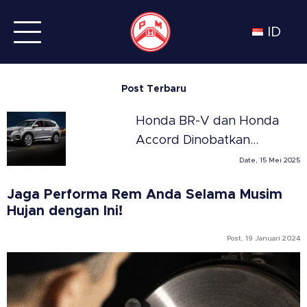
ID
Post Terbaru
Honda BR-V dan Honda
Accord Dinobatkan
Sebagai SUV dan Sedan
Date, 15 Mei 2025
Terbaik Tahun 2025 di
Jaga Performa Rem Anda Selama Musim
Meksiko versi Automovil
Hujan dengan Ini!
Panamericano
Post, 19 Januari 2024