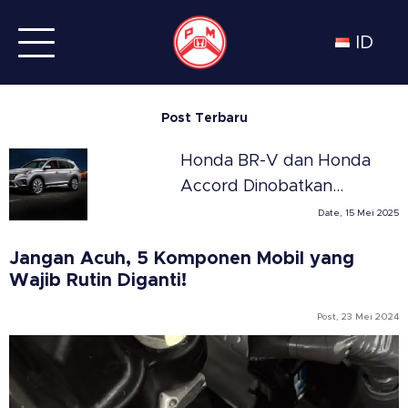
ID
Post Terbaru
Honda BR-V dan Honda
Accord Dinobatkan
Sebagai SUV dan Sedan
Date, 15 Mei 2025
Terbaik Tahun 2025 di
Jangan Acuh, 5 Komponen Mobil yang
Meksiko versi Automovil
Wajib Rutin Diganti!
Panamericano
Post, 23 Mei 2024