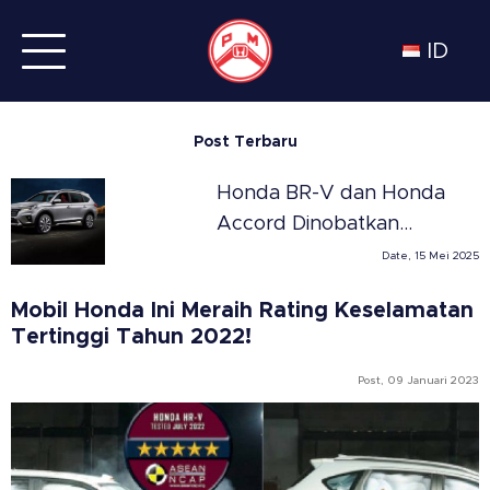
ID
Post Terbaru
Honda BR-V dan Honda
Accord Dinobatkan
Sebagai SUV dan Sedan
Date, 15 Mei 2025
Terbaik Tahun 2025 di
Mobil Honda Ini Meraih Rating Keselamatan
Meksiko versi Automovil
Tertinggi Tahun 2022!
Panamericano
Post, 09 Januari 2023