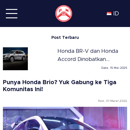
ID
Post Terbaru
Honda BR-V dan Honda
Accord Dinobatkan
Sebagai SUV dan Sedan
Date, 15 Mei 2025
Terbaik Tahun 2025 di
Punya Honda Brio? Yuk Gabung ke Tiga
Meksiko versi Automovil
Komunitas Ini!
Panamericano
Post, 01 Maret 2022