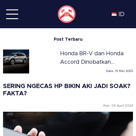
ID
Post Terbaru
Honda BR-V dan Honda
Accord Dinobatkan
Sebagai SUV dan Sedan
Date, 15 Mei 2025
Terbaik Tahun 2025 di
SERING NGECAS HP BIKIN AKI JADI SOAK?
Meksiko versi Automovil
FAKTA?
Panamericano
Post, 06 April 2024