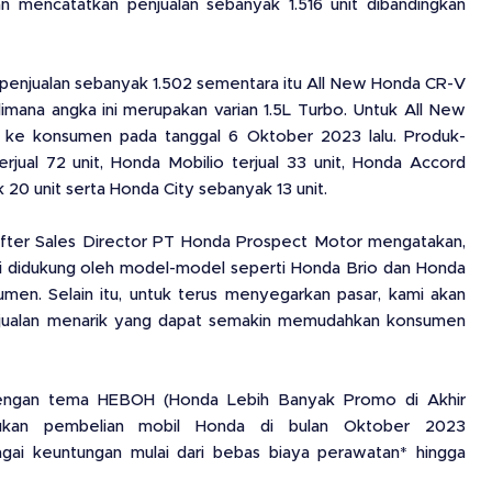
n mencatatkan penjualan sebanyak 1.516 unit dibandingkan
enjualan sebanyak 1.502 sementara itu All New Honda CR-V
imana angka ini merupakan varian 1.5L Turbo. Untuk All New
n ke konsumen pada tanggal 6 Oktober 2023 lalu. Produk-
erjual 72 unit, Honda Mobilio terjual 33 unit, Honda Accord
 20 unit serta Honda City sebanyak 13 unit.
 After Sales Director PT Honda Prospect Motor mengatakan,
i didukung oleh model-model seperti Honda Brio dan Honda
men. Selain itu, untuk terus menyegarkan pasar, kami akan
njualan menarik yang dapat semakin memudahkan konsumen
engan tema HEBOH (Honda Lebih Banyak Promo di Akhir
ukan pembelian mobil Honda di bulan Oktober 2023
ai keuntungan mulai dari bebas biaya perawatan* hingga