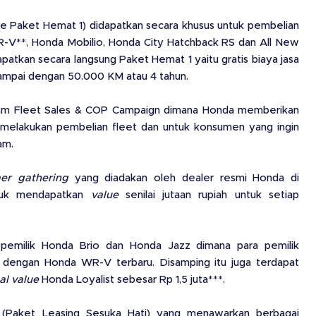
 Paket Hemat 1) didapatkan secara khusus untuk pembelian
R-V**, Honda Mobilio, Honda City Hatchback RS dan All New
atkan secara langsung Paket Hemat 1 yaitu gratis biaya jasa
ampai dengan 50.000 KM atau 4 tahun.
am Fleet Sales & COP Campaign dimana Honda memberikan
melakukan pembelian fleet dan untuk konsumen yang ingin
am.
er gathering
yang diadakan oleh dealer resmi Honda di
ntuk mendapatkan
value
senilai jutaan rupiah untuk setiap
pemilik Honda Brio dan Honda Jazz dimana para pemilik
 dengan Honda WR-V terbaru. Disamping itu juga terdapat
al value
Honda Loyalist sebesar Rp 1,5 juta***.
(Paket Leasing Sesuka Hati) yang menawarkan berbagai