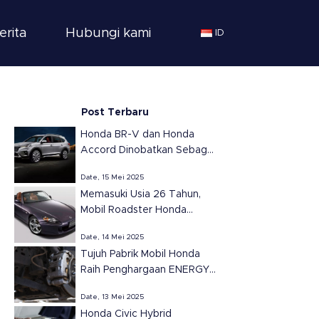
erita
Hubungi kami
ID
Post Terbaru
Honda BR-V dan Honda
Accord Dinobatkan Sebagai
SUV dan Sedan Terbaik
Date, 15 Mei 2025
Tahun 2025 di Meksiko
Memasuki Usia 26 Tahun,
versi Automovil
Mobil Roadster Honda
Panamericano
S2000 Tetap Ikonik dan
Date, 14 Mei 2025
Populer
Tujuh Pabrik Mobil Honda
Raih Penghargaan ENERGY
STAR dari EPA untuk
Date, 13 Mei 2025
Efisiensi Energi di Amerika
Honda Civic Hybrid
Serikat