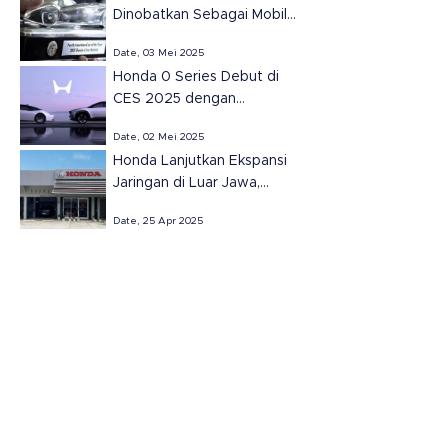
Dinobatkan Sebagai Mobil
Terbaik Amerika Utara
Date, 03 Mei 2025
2025.
Honda 0 Series Debut di
CES 2025 dengan
Teknologi Masa Depan
Date, 02 Mei 2025
Honda Lanjutkan Ekspansi
Jaringan di Luar Jawa,
Resmikan Dua Dealer Baru
Date, 25 Apr 2025
di Sumatera Selatan